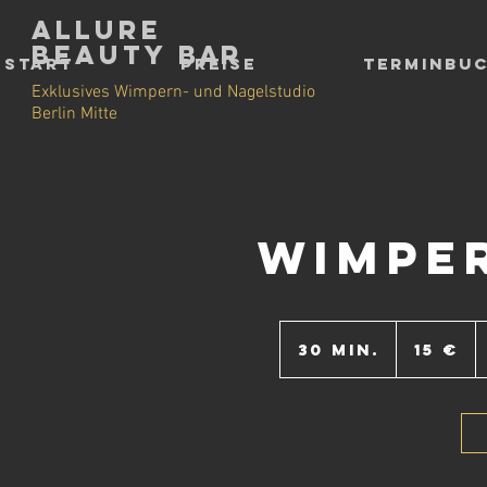
Allure
Beauty
Bar
Start
Preise
Terminbu
Exklusives Wimpern- und Nagelstudio
Berlin Mitte
Wimpe
15
Euro
30 Min.
3
15 €
0
M
i
n
.