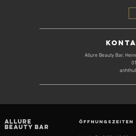
t
d
Kont
Allure Beauty Bar, Hei
0
anhthu
Allure
ÖFFNUNGSZEITEN
Beauty Bar