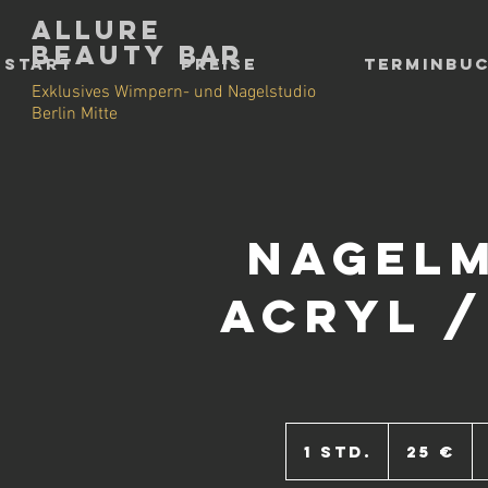
Allure
Beauty
Bar
Start
Preise
Terminbu
Exklusives Wimpern- und Nagelstudio
Berlin Mitte
Nagel
Acryl /
25
Euro
1 Std.
1
25 €
S