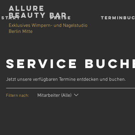
Allure
Beauty
Bar
Start
Preise
Terminbu
Exklusives Wimpern- und Nagelstudio
Berlin Mitte
Service buch
Jetzt unsere verfügbaren Termine entdecken und buchen.
Mitarbeiter (Alle)
Filtern nach: