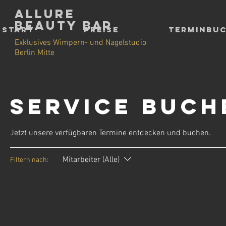
Allure
Beauty
Bar
Start
Preise
Terminbu
Exklusives Wimpern- und Nagelstudio
Berlin Mitte
Service buch
Jetzt unsere verfügbaren Termine entdecken und buchen.
Mitarbeiter (Alle)
Filtern nach: